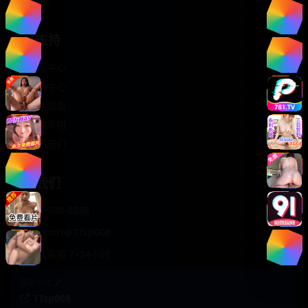
轻松喜剧
服务支持
客服中心
帮助中心
使用指南
版权声明
关于我们
联系我们
400-888-8888
support@TTsp008
在线客服 7×24小时
商务合作✈️
TTsp008