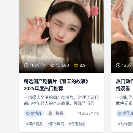
108分钟
15,680
8.9
125
精选国产剧情片《春天的故事》-
热门动
2025年度热门推荐
线观看
一部感人至深的国产剧情片，讲述了现代
一部制作
都市中年轻人的奋斗故事，展现了当代中
武侠元素
国的社会变迁和人情冷暖。
觉盛宴。
剧情片
都市情感
2025/1/15
动作
#
国产精品
#
都市剧情
#
青春励志
#
动作冒