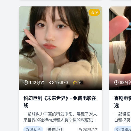
9
142分钟
19,870
9
88分
科幻巨制《未来世界》- 免费电影在
喜剧电
线
选
一部想象力丰富的科幻电影，展现了对未
一部轻松
来世界的独特构想和人类命运的深度思
白和搞笑
考。
科幻片
未来科幻
2025/2/5
喜剧