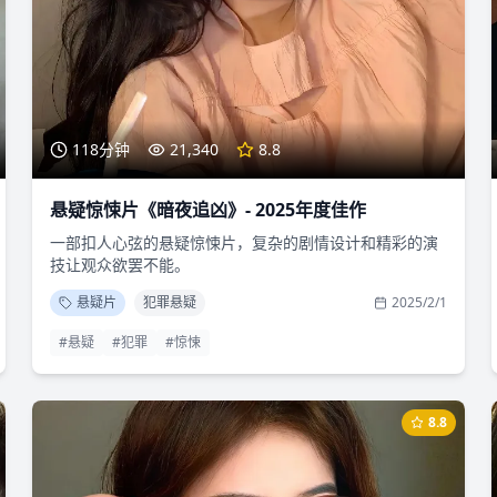
118分钟
21,340
8.8
悬疑惊悚片《暗夜追凶》- 2025年度佳作
一部扣人心弦的悬疑惊悚片，复杂的剧情设计和精彩的演
技让观众欲罢不能。
悬疑片
犯罪悬疑
2025/2/1
#
悬疑
#
犯罪
#
惊悚
8.8