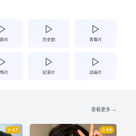
剧片
历史剧
青春片
怖片
纪录片
动画片
查看更多 →
8.7
8.8