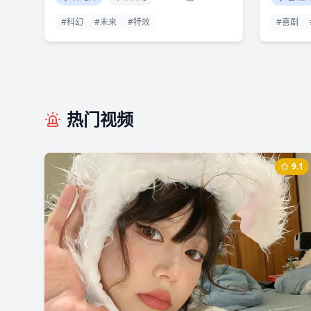
#
科幻
#
未来
#
特效
#
喜剧
热门视频
9.1